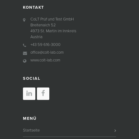
KONTAKT
CoLT Prüf und Test GmbH
Breitenaich 52
4973 St. Martin im Innkreis
Austria
+43 59 616-3000
office@colt-lab.com
www.colt-lab.com
SOCIAL
MENÜ
Startseite